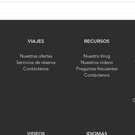
Varimas Travel | Caribe:
Vari
Aruba, una isla muy feliz !!
Vaca
VIAJES
RECURSOS
Nuestras ofertas
Nuestro blog
Servicios de reserva
Nuestros vídeos
Contáctenos
Preguntas frecuentes
Contáctenos
C
VIDEOS
IDIOMAS