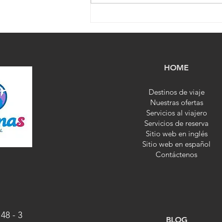
Varimas Travel | Vacaciones
en el Caribe: ¿qué
isla elegir?
HOME
Destinos de viaje
Nuestras ofertas
Servicios al viajero
Servicios de reserva
Sitio web en inglés
Sitio web en español
Contáctenos
 48 - 3
BLOG