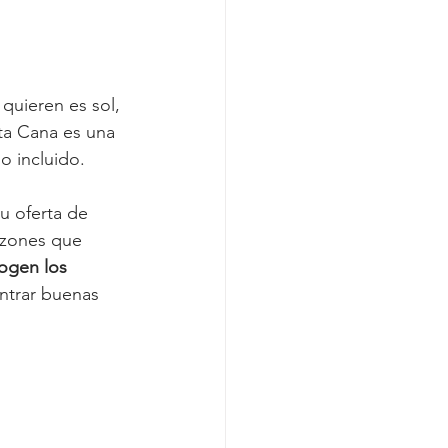
quieren es sol, 
nta Cana es una 
 incluido.  
u oferta de 
azones que 
ogen los 
ntrar buenas 