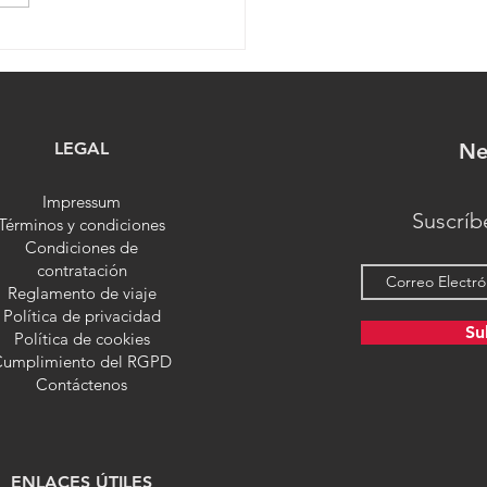
mas Travel | Caribe:
ciones en Cuba
LEGAL
Ne
Impressum
Suscríb
Términos y condiciones
Condiciones de
contratación
Reglamento de viaje
Política de privacidad
Su
Política de cookies
umplimiento del RGPD
Contáctenos
ENLACES ÚTILES