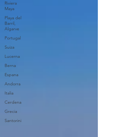
Riviera
Maya
Playa del
Barril,
Algarve
Portugal
Suiza
Lucerna
Berna
Espana
Andorra
Italia
Cerdena
Grecia
Santorini