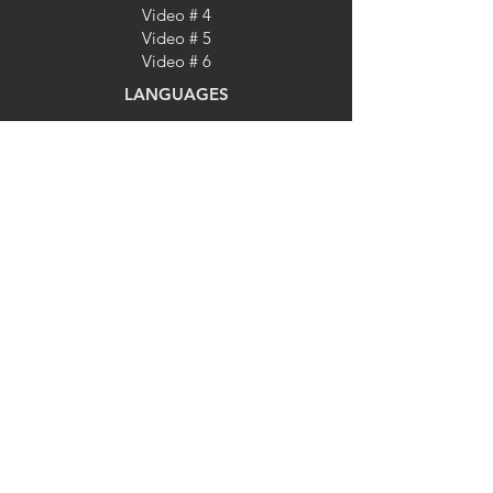
Video # 4
Video # 5
Video # 6
LANGUAGES
Website in Spanish
Website in English
USEFUL LINKS
Online Flight Information
Currency Exchange Rate
s
World Health Status
Beach Weather
Spanish Embassies
USA Visas
HOME
Travel Destinations
Our Offers
Traveler Services
Booking Services
Website in English