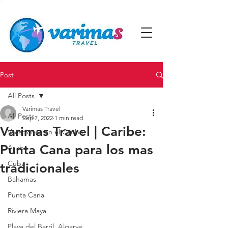
Post
All Posts
Varimas Travel
All Posts
Sep 7, 2022
1 min read
Varimas Travel | Caribe:
Vacaciones en el Caribe
Punta Cana para los mas
Aruba
Cuba
tradicionales
Bahamas
Punta Cana
Riviera Maya
Playa del Barril, Algarve